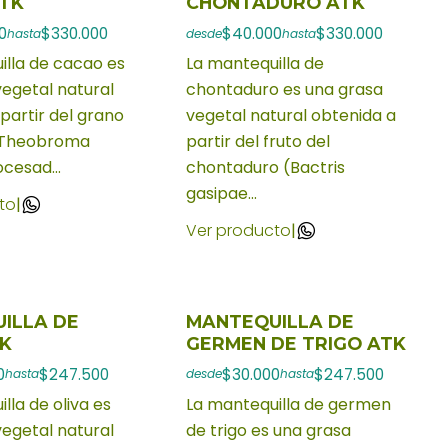
TK
CHONTADURO ATK
0
$330.000
$40.000
$330.000
hasta
desde
hasta
illa de cacao es
La mantequilla de
vegetal natural
chontaduro es una grasa
partir del grano
vegetal natural obtenida a
(Theobroma
partir del fruto del
cesad...
chontaduro (Bactris
gasipae...
to
|
Ver producto
|
ILLA DE
MANTEQUILLA DE
TK
GERMEN DE TRIGO ATK
0
$247.500
$30.000
$247.500
hasta
desde
hasta
lla de oliva es
La mantequilla de germen
vegetal natural
de trigo es una grasa