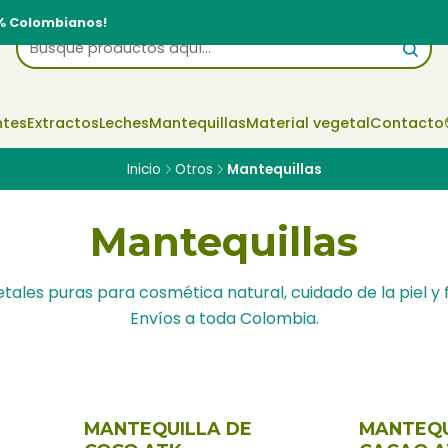
% Colombianos!
ntes
Extractos
Leches
Mantequillas
Material vegetal
Contacto
Inicio
Otros
Mantequillas
Mantequillas
es puras para cosmética natural, cuidado de la piel y 
Envíos a toda Colombia.
MANTEQUILLA DE
MANTEQU