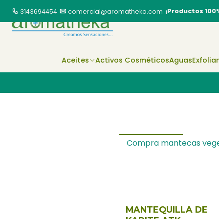
¡Productos 100
3143694454
comercial@aromatheka.com
Aceites
Activos Cosméticos
Aguas
Exfolia
Compra mantecas vegetal
MANTEQUILLA DE