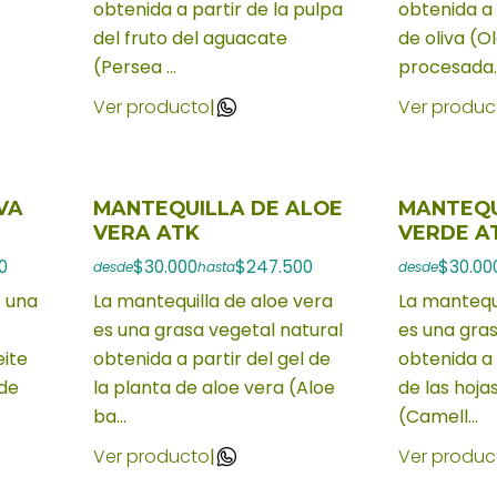
obtenida a partir de la pulpa
obtenida a 
del fruto del aguacate
de oliva (O
(Persea ...
procesada..
Ver producto
|
Ver produc
VA
MANTEQUILLA DE ALOE
MANTEQU
VERA ATK
VERDE A
0
$30.000
$247.500
$30.00
desde
hasta
desde
s una
La mantequilla de aloe vera
La mantequi
es una grasa vegetal natural
es una gras
eite
obtenida a partir del gel de
obtenida a 
 de
la planta de aloe vera (Aloe
de las hoja
ba...
(Camell...
Ver producto
|
Ver produc