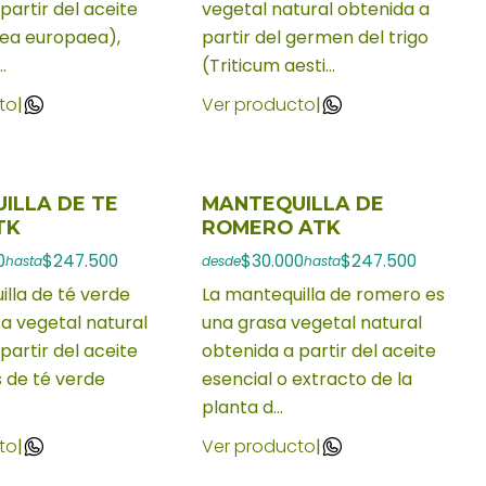
partir del aceite
vegetal natural obtenida a
lea europaea),
partir del germen del trigo
.
(Triticum aesti...
to
|
Ver producto
|
ILLA DE TE
MANTEQUILLA DE
TK
ROMERO ATK
0
$247.500
$30.000
$247.500
hasta
desde
hasta
lla de té verde
La mantequilla de romero es
a vegetal natural
una grasa vegetal natural
partir del aceite
obtenida a partir del aceite
s de té verde
esencial o extracto de la
planta d...
to
|
Ver producto
|