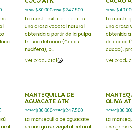
COCO ATK
CACAO A
0
$30.000
$247.500
$40.00
desde
hasta
desde
 es
La mantequilla de coco es
La mantequ
al
una grasa vegetal natural
una grasa 
to
obtenida a partir de la pulpa
obtenida a 
laria
fresca del coco (Cocos
de cacao 
nucifera), p...
cacao), pro
Ver producto
|
Ver produc
MANTEQUILLA DE
MANTEQU
AGUACATE ATK
OLIVA A
0
$30.000
$247.500
$30.00
desde
hasta
desde
azú
La mantequilla de aguacate
La mantequi
tural
es una grasa vegetal natural
una grasa 