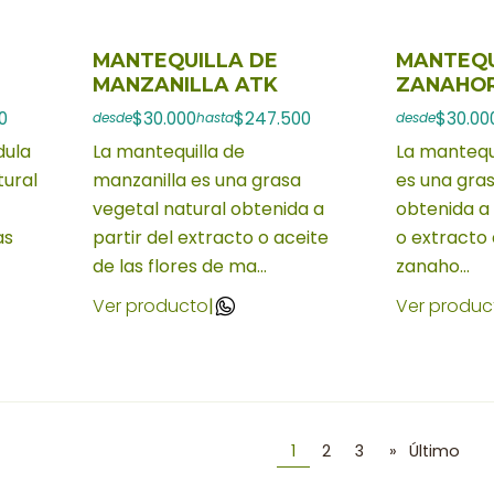
MANTEQUILLA DE
MANTEQU
MANZANILLA ATK
ZANAHOR
0
$30.000
$247.500
$30.00
desde
hasta
desde
dula
La mantequilla de
La mantequ
tural
manzanilla es una grasa
es una gras
vegetal natural obtenida a
obtenida a 
as
partir del extracto o aceite
o extracto 
de las flores de ma...
zanaho...
Ver producto
|
Ver produc
1
2
3
»
Último