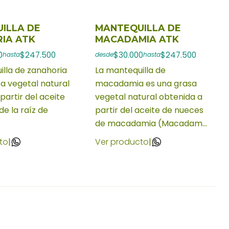
ILLA DE
MANTEQUILLA DE
IA ATK
MACADAMIA ATK
0
$247.500
$30.000
$247.500
hasta
desde
hasta
illa de zanahoria
La mantequilla de
a vegetal natural
macadamia es una grasa
partir del aceite
vegetal natural obtenida a
de la raíz de
partir del aceite de nueces
de macadamia (Macadam...
to
|
Ver producto
|