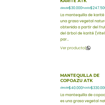
KARITE ATK
$30.000
$247.50
desde
hasta
La mantequilla de karité
una grasa vegetal natur
obtenida a partir del fru
del árbol de karité (Vitel
par...
Ver producto
|
MANTEQUILLA DE
COPOAZU ATK
$40.000
$330.00
desde
hasta
La mantequilla de copo
es una grasa vegetal na