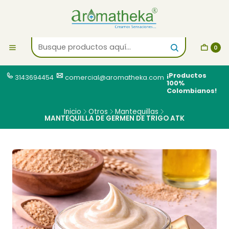
0
¡Productos
3143694454
comercial@aromatheka.com
100%
Colombianos!
Inicio
Otros
Mantequillas
MANTEQUILLA DE GERMEN DE TRIGO ATK