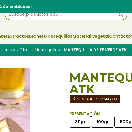
% Colombianos!
ntes
Extractos
Leches
Mantequillas
Material vegetal
Contacto
Inicio
Otros
Mantequillas
MANTEQUILLA DE TE VERDE ATK
|
MANTEQUI
ATK
VENTA AL POR MAYOR
PRESENTACIÓN
30gr
100gr
500g