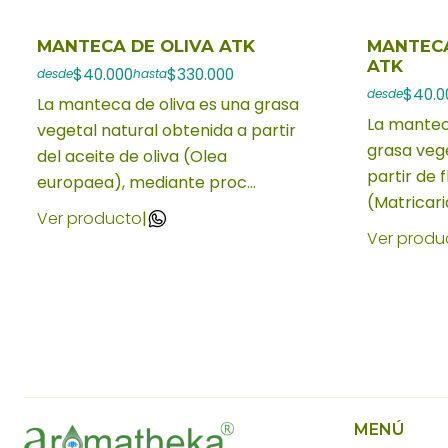
MANTECA DE OLIVA ATK
MANTECA
ATK
$40.000
$330.000
desde
hasta
$40.0
desde
La manteca de oliva es una grasa
La mantec
vegetal natural obtenida a partir
grasa vege
del aceite de oliva (Olea
partir de 
europaea), mediante proc...
(Matricari
Ver producto
|
Ver produ
MENÚ