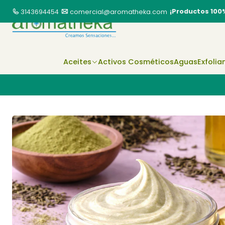
¡Productos 100
3143694454
comercial@aromatheka.com
Aceites
Activos Cosméticos
Aguas
Exfolia