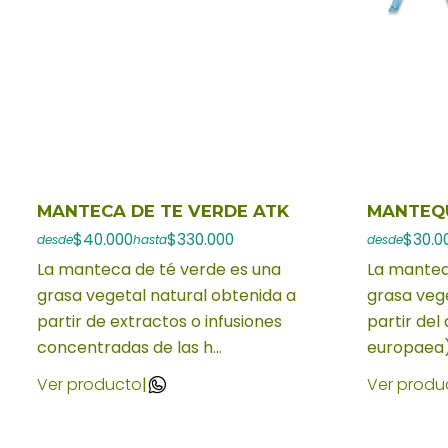
MANTECA DE TE VERDE ATK
MANTEQU
$40.000
$330.000
$30.0
desde
hasta
desde
La manteca de té verde es una
La mantequ
grasa vegetal natural obtenida a
grasa vege
partir de extractos o infusiones
partir del
concentradas de las h...
europaea)
Ver producto
|
Ver produ