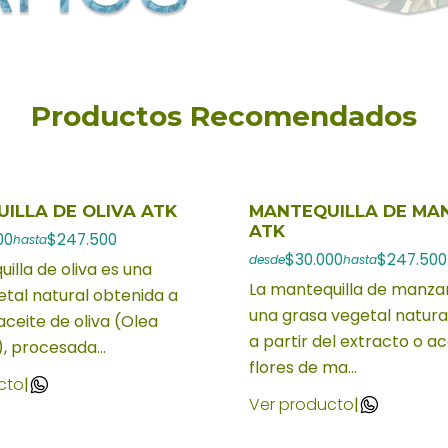
Productos Recomendados
ILLA DE OLIVA ATK
MANTEQUILLA DE MA
ATK
00
$247.500
hasta
$30.000
$247.500
desde
hasta
illa de oliva es una
La mantequilla de manzan
tal natural obtenida a
una grasa vegetal natura
 aceite de oliva (Olea
a partir del extracto o ac
, procesada...
flores de ma...
cto
|
Ver producto
|