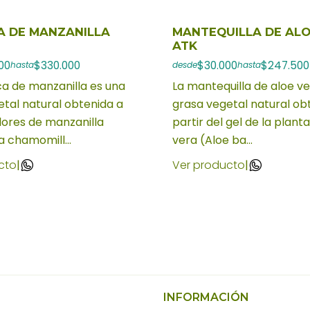
 DE MANZANILLA
MANTEQUILLA DE ALO
ATK
00
$330.000
$30.000
$247.500
hasta
desde
hasta
a de manzanilla es una
La mantequilla de aloe v
tal natural obtenida a
grasa vegetal natural ob
flores de manzanilla
partir del gel de la plant
a chamomill...
vera (Aloe ba...
cto
|
Ver producto
|
INFORMACIÓN