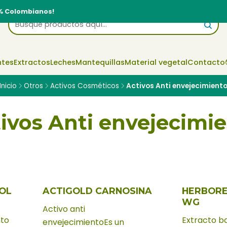
% Colombianos!
ntes
Extractos
Leches
Mantequillas
Material vegetal
Contacto
Inicio
Otros
Activos Cosméticos
Activos Anti envejecimient
ivos Anti envejecimi
OL
ACTIGOLD CARNOSINA
HERBORE
WG
Activo anti
nto
Extracto b
envejecimientoEs un