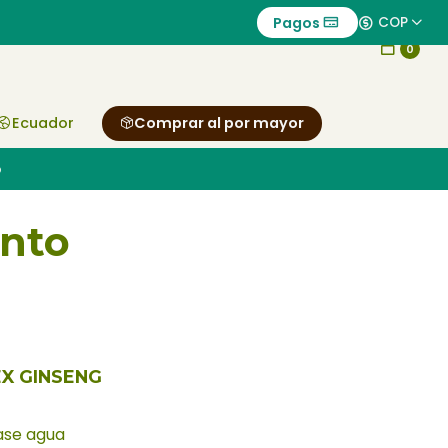
Pagos
COP
0
Ecuador
Comprar al por mayor
o
ento
X GINSENG
ase agua