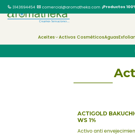
¡Productos 100
3143694454
comercial@aromatheka.com
Aceites
Activos Cosméticos
Aguas
Exfolia
Act
ACTIGOLD BAKUCHI
WS 1%
Activo anti envejecimie