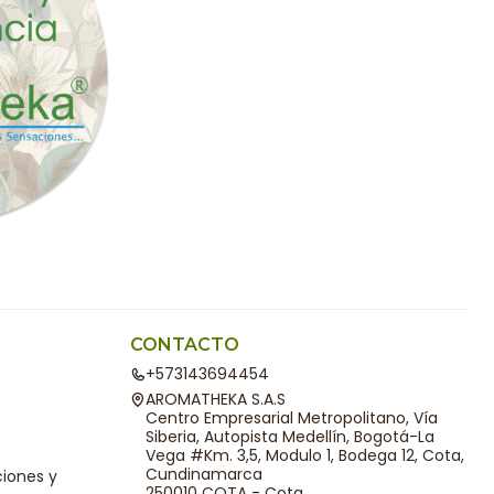
CONTACTO
+573143694454
AROMATHEKA S.A.S
Centro Empresarial Metropolitano, Vía
Siberia, Autopista Medellín, Bogotá-La
Vega #Km. 3,5, Modulo 1, Bodega 12, Cota,
Cundinamarca
ciones y
250010 COTA - Cota