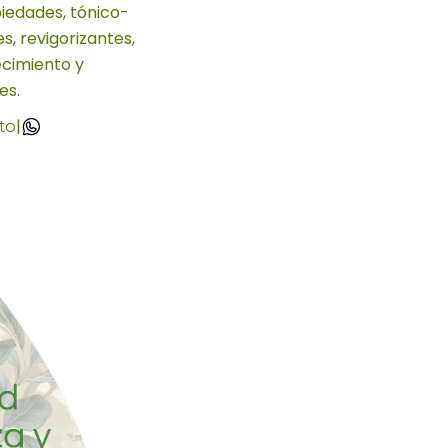
iedades, tónico-
s, revigorizantes,
ecimiento y
es.
to
|