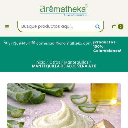
0
¡Productos
3143694454
comercial@aromatheka.com
100%
Colombianos!
Inicio
Otros
Mantequillas
MANTEQUILLA DE ALOE VERA ATK