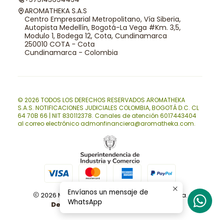
AROMATHEKA S.A.S
Centro Empresarial Metropolitano, Vía Siberia,
Autopista Medellín, Bogotá-La Vega #Km. 3,5,
Modulo 1, Bodega 12, Cota, Cundinamarca
250010 COTA - Cota
Cundinamarca - Colombia
© 2026 TODOS LOS DERECHOS RESERVADOS AROMATHEKA
S.A.S. NOTIFICACIONES JUDICIALES COLOMBIA, BOGOTÁ D.C. CL
64 70B 66 | NIT 830112378. Canales de atención 6017443404
al correo electrónico admonfinanciera@aromatheka.com.
Envíanos un mensaje de
2026 Materias primas naturales | Aromatheka.
WhatsApp
Desarrollado por Placecommerce