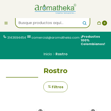
0
¡Productos
3143694454
comercial@aromatheka.com
100%
Colombianos!
Inicio
Rostro
Rostro
Filtros