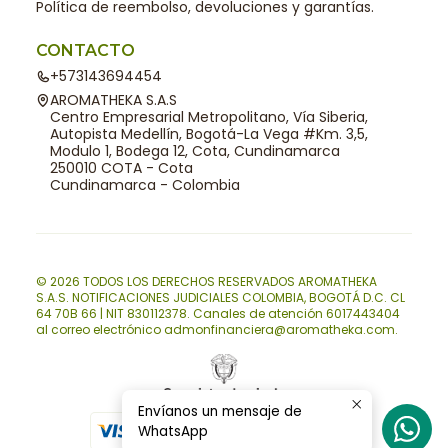
Política de reembolso, devoluciones y garantías.
CONTACTO
+573143694454
AROMATHEKA S.A.S
Centro Empresarial Metropolitano, Vía Siberia,
Autopista Medellín, Bogotá-La Vega #Km. 3,5,
Modulo 1, Bodega 12, Cota, Cundinamarca
250010 COTA - Cota
Cundinamarca - Colombia
© 2026 TODOS LOS DERECHOS RESERVADOS AROMATHEKA
S.A.S. NOTIFICACIONES JUDICIALES COLOMBIA, BOGOTÁ D.C. CL
64 70B 66 | NIT 830112378. Canales de atención 6017443404
al correo electrónico admonfinanciera@aromatheka.com.
Envíanos un mensaje de
WhatsApp