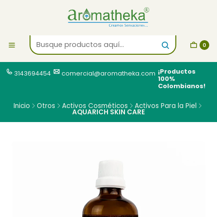
0
¡Productos
3143694454
comercial@aromatheka.com
100%
Colombianos!
Inicio
Otros
Activos Cosméticos
Activos Para la Piel
AQUARICH SKIN CARE