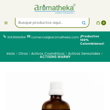
0
¡Productos
3143694454
comercial@aromatheka.com
100%
Colombianos!
Inicio
Otros
Activos Cosméticos
Activos Sensoriales
ACTISENS WARMY