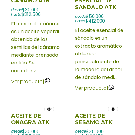
CAÑAMO ATK
ESENCIAL DE
SANDALO ATK
$30.000
desde
$212.500
hasta
$50.000
desde
$412.000
hasta
El aceite de cáñamo
El aceite esencial de
es un aceite vegetal
sándalo es un
obtenido de las
extracto aromático
semillas del cáñamo
obtenido
mediante prensado
principalmente de
en frío. Se
la madera del árbol
caracteriz...
de sándalo medi...
Ver producto
|
Ver producto
|
ACEITE DE
ACEITE DE
ONAGRA ATK
SESAMO ATK
$30.000
$25.000
desde
desde