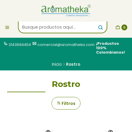
0
¡Productos
3143694454
comercial@aromatheka.com
100%
Colombianos!
Inicio
Rostro
Rostro
Filtros