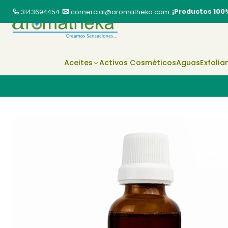
¡Productos 100
3143694454
comercial@aromatheka.com
Aceites
Activos Cosméticos
Aguas
Exfolia