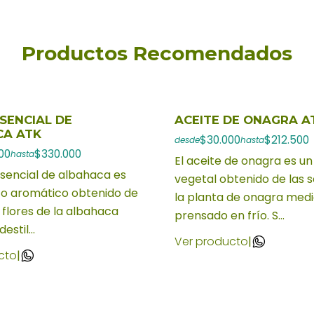
Productos Recomendados
ESENCIAL DE
ACEITE DE ONAGRA A
CA ATK
$30.000
$212.500
desde
hasta
00
$330.000
hasta
El aceite de onagra es un
esencial de albahaca es
vegetal obtenido de las s
to aromático obtenido de
la planta de onagra med
y flores de la albahaca
prensado en frío. S...
stil...
Ver producto
|
cto
|