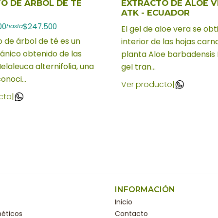
O DE ARBOL DE TE
EXTRACTO DE ALOE V
ATK - ECUADOR
00
$247.500
hasta
El gel de aloe vera se obt
o de árbol de té es un
interior de las hojas carn
ánico obtenido de las
planta Aloe barbadensis M
elaleuca alternifolia, una
gel tran...
onoci...
Ver producto
|
cto
|
INFORMACIÓN
Inicio
éticos
Contacto