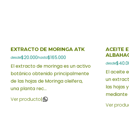
EXTRACTO DE MORINGA ATK
ACEITE 
ALBAHA
$20.000
$165.000
desde
hasta
$40.0
desde
El extracto de moringa es un activo
El aceite 
botánico obtenido principalmente
un extrac
de las hojas de Moringa oleifera,
las hojas 
una planta rec...
mediante de
Ver producto
|
Ver produ