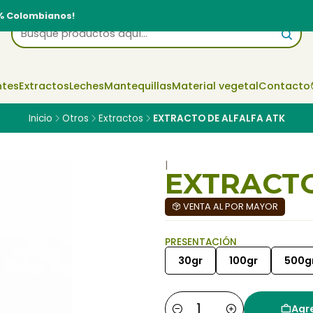
% Colombianos!
ntes
Extractos
Leches
Mantequillas
Material vegetal
Contacto
Inicio
Otros
Extractos
EXTRACTO DE ALFALFA ATK
|
EXTRACTO
VENTA AL POR MAYOR
PRESENTACIÓN
30gr
100gr
500g
Agre