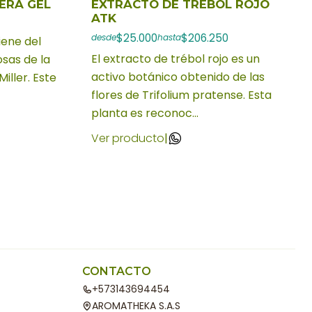
ERA GEL
EXTRACTO DE TREBOL ROJO
ATK
$25.000
$206.250
desde
hasta
iene del
El extracto de trébol rojo es un
osas de la
activo botánico obtenido de las
iller. Este
flores de Trifolium pratense. Esta
planta es reconoc...
Ver producto
|
CONTACTO
+573143694454
AROMATHEKA S.A.S