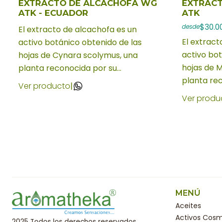
EXTRACTO DE ALCACHOFA WG
EXTRACT
ATK - ECUADOR
ATK
$30.0
desde
El extracto de alcachofa es un
El extract
activo botánico obtenido de las
activo bot
hojas de Cynara scolymus, una
hojas de M
planta reconocida por su...
planta rec
Ver producto
|
Ver produ
MENÚ
Aceites
Activos Cosm
2025 Todos los derechos reservados.