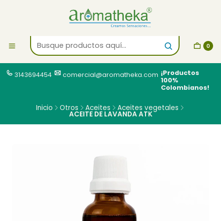
0
¡Productos
3143694454
comercial@aromatheka.com
100%
Colombianos!
Inicio
Otros
Aceites
Aceites vegetales
ACEITE DE LAVANDA ATK