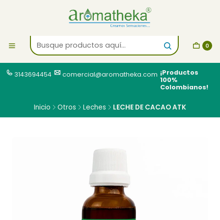
0
¡Productos
3143694454
comercial@aromatheka.com
100%
Colombianos!
Inicio
Otros
Leches
LECHE DE CACAO ATK