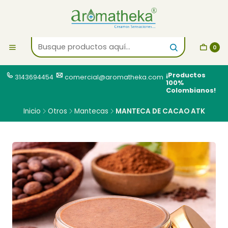
0
¡Productos
3143694454
comercial@aromatheka.com
100%
Colombianos!
Inicio
Otros
Mantecas
MANTECA DE CACAO ATK