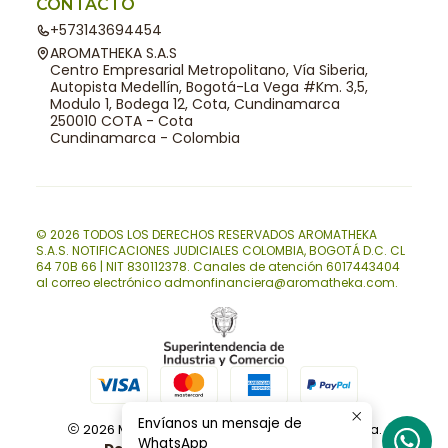
CONTACTO
+573143694454
AROMATHEKA S.A.S
Centro Empresarial Metropolitano, Vía Siberia,
Autopista Medellín, Bogotá-La Vega #Km. 3,5,
Modulo 1, Bodega 12, Cota, Cundinamarca
250010 COTA - Cota
Cundinamarca - Colombia
© 2026 TODOS LOS DERECHOS RESERVADOS AROMATHEKA
S.A.S. NOTIFICACIONES JUDICIALES COLOMBIA, BOGOTÁ D.C. CL
64 70B 66 | NIT 830112378. Canales de atención 6017443404
al correo electrónico admonfinanciera@aromatheka.com.
Envíanos un mensaje de
2026 Materias primas naturales | Aromatheka.
WhatsApp