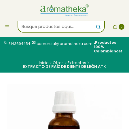
0
¡Productos
3143694454
comercial@aromatheka.com
100%
Colombianos!
Inicio
Otros
Extractos
EXTRACTO DE RAÍZ DE DIENTE DE LEÓN ATK