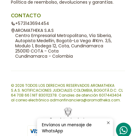
Política de reembolso, devoluciones y garantías.
CONTACTO
+573143694454
AROMATHEKA S.A.S
Centro Empresarial Metropolitano, Vía Siberia,
Autopista Medellín, Bogotá-La Vega #Km. 3,5,
Modulo 1, Bodega 12, Cota, Cundinamarca
250010 COTA - Cota
Cundinamarca - Colombia
© 2026 TODOS LOS DERECHOS RESERVADOS AROMATHEKA
S.A.S. NOTIFICACIONES JUDICIALES COLOMBIA, BOGOTÁ D.C. CL
64 70B 66 | NIT 830112378. Canales de atención 6017443404
al correo electrónico admonfinanciera@aromatheka.com.
Envíanos un mensaje de
WhatsApp