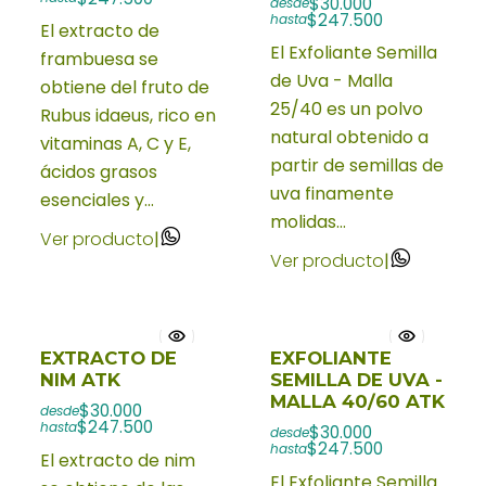
$30.000
desde
$247.500
hasta
El extracto de
El Exfoliante Semilla
frambuesa se
de Uva - Malla
obtiene del fruto de
25/40 es un polvo
Rubus idaeus, rico en
natural obtenido a
vitaminas A, C y E,
partir de semillas de
ácidos grasos
uva finamente
esenciales y...
molidas...
Ver producto
|
Ver producto
|
EXTRACTO DE
EXFOLIANTE
NIM ATK
SEMILLA DE UVA -
MALLA 40/60 ATK
$30.000
desde
$247.500
hasta
$30.000
desde
$247.500
hasta
El extracto de nim
El Exfoliante Semilla