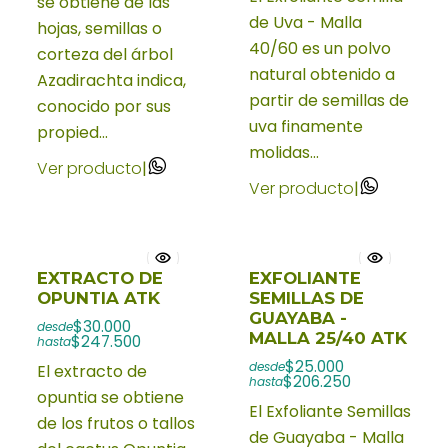
se obtiene de las
de Uva - Malla
hojas, semillas o
40/60 es un polvo
corteza del árbol
natural obtenido a
Azadirachta indica,
partir de semillas de
conocido por sus
uva finamente
propied...
molidas...
Ver producto
|
Ver producto
|
EXTRACTO DE
EXFOLIANTE
OPUNTIA ATK
SEMILLAS DE
GUAYABA -
$30.000
desde
MALLA 25/40 ATK
$247.500
hasta
$25.000
desde
El extracto de
$206.250
hasta
opuntia se obtiene
El Exfoliante Semillas
de los frutos o tallos
de Guayaba - Malla