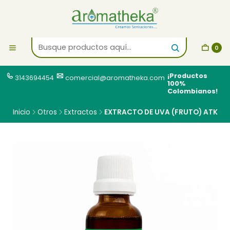
0
¡Productos
3143694454
comercial@aromatheka.com
100%
Colombianos!
Inicio
Otros
Extractos
EXTRACTO DE UVA (FRUTO) ATK