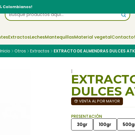
% Colombianos!
ntes
Extractos
Leches
Mantequillas
Material vegetal
Contacto
Inicio
Otros
Extractos
EXTRACTO DE ALMENDRAS DULCES ATK
|
EXTRACT
DULCES A
VENTA AL POR MAYOR
PRESENTACIÓN
30gr
100gr
500g