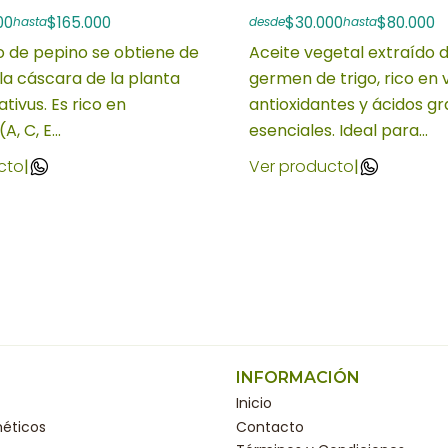
00
$165.000
$30.000
$80.000
hasta
desde
hasta
o de pepino se obtiene de
Aceite vegetal extraído d
 la cáscara de la planta
germen de trigo, rico en 
tivus. Es rico en
antioxidantes y ácidos g
A, C, E...
esenciales. Ideal para...
cto
|
Ver producto
|
INFORMACIÓN
Inicio
éticos
Contacto