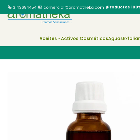
¡Productos 100
3143694454
comercial@aromatheka.com
Aceites
Activos Cosméticos
Aguas
Exfolia