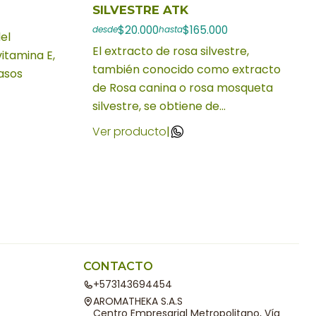
SILVESTRE ATK
$20.000
$165.000
desde
hasta
el
El extracto de rosa silvestre,
vitamina E,
también conocido como extracto
rasos
de Rosa canina o rosa mosqueta
silvestre, se obtiene de...
Ver producto
|
CONTACTO
+573143694454
AROMATHEKA S.A.S
Centro Empresarial Metropolitano, Vía