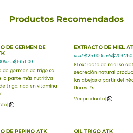
Productos Recomendados
O DE GERMEN DE
EXTRACTO DE MIEL A
TK
$25.000
$206.250
desde
hasta
00
$165.000
hasta
El extracto de miel se ob
o de germen de trigo se
secreción natural produc
 la parte más nutritiva
las abejas a partir del né
de trigo, rica en vitamina
flores. Es...
...
Ver producto
|
cto
|
O DE PEPINO ATK
OIL TRIGO ATK