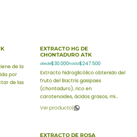
TK
EXTRACTO HG DE
CHONTADURO ATK
$30.000
$247.500
desde
hasta
tiene de la
Extracto hidroglicólico obtenido del
ida por
fruto del Bactris gasipaes
ctar de las
(chontaduro), rico en
carotenoides, ácidos grasos, mi...
Ver producto
|
EXTRACTO DE ROSA