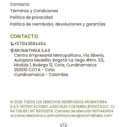
Contacto
Términos y Condiciones
Política de privacidad
Política de reembolso, devoluciones y garantías.
CONTACTO
+573143694454
AROMATHEKA S.A.S
Centro Empresarial Metropolitano, Vía Siberia,
Autopista Medellín, Bogotá-La Vega #Km. 3,5,
Modulo 1, Bodega 12, Cota, Cundinamarca
250010 COTA - Cota
Cundinamarca - Colombia
© 2026 TODOS LOS DERECHOS RESERVADOS AROMATHEKA
S.A.S. NOTIFICACIONES JUDICIALES COLOMBIA, BOGOTÁ D.C. CL
64 70B 66 | NIT 830112378. Canales de atención 6017443404
al correo electrónico admonfinanciera@aromatheka.com.