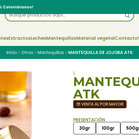
% Colombianos!
ntes
Extractos
Leches
Mantequillas
Material vegetal
Contacto
Inicio
Otros
Mantequillas
MANTEQUILLA DE JOJOBA ATK
|
MANTEQU
ATK
VENTA AL POR MAYOR
PRESENTACIÓN
30gr
100gr
500g