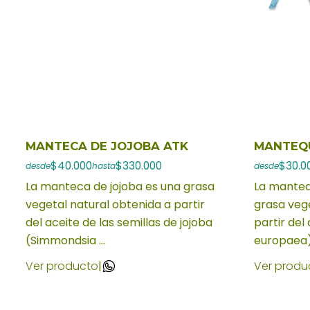
MANTECA DE JOJOBA ATK
MANTEQU
$40.000
$330.000
$30.0
desde
hasta
desde
La manteca de jojoba es una grasa
La mantequ
vegetal natural obtenida a partir
grasa vege
del aceite de las semillas de jojoba
partir del
(Simmondsia ...
europaea)
Ver producto
|
Ver produ