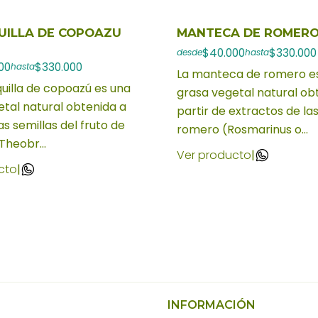
ILLA DE COPOAZU
MANTECA DE ROMERO
$40.000
$330.000
desde
hasta
00
$330.000
hasta
La manteca de romero e
uilla de copoazú es una
grasa vegetal natural ob
tal natural obtenida a
partir de extractos de la
as semillas del fruto de
romero (Rosmarinus o...
Theobr...
Ver producto
|
cto
|
INFORMACIÓN