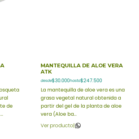
SA
MANTEQUILLA DE ALOE VERA
ATK
$30.000
$247.500
desde
hasta
mosqueta
La mantequilla de aloe vera es una
ural
grasa vegetal natural obtenida a
ite de
partir del gel de la planta de aloe
..
vera (Aloe ba...
Ver producto
|