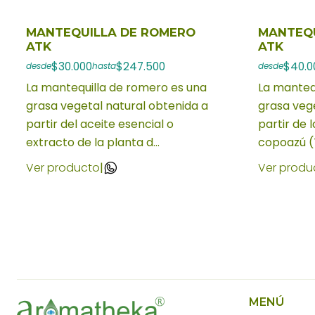
MANTEQUILLA DE ROMERO
MANTEQU
ATK
ATK
$30.000
$247.500
$40.0
desde
hasta
desde
La mantequilla de romero es una
La manteq
grasa vegetal natural obtenida a
grasa vege
partir del aceite esencial o
partir de l
extracto de la planta d...
copoazú (
Ver producto
|
Ver produ
MENÚ