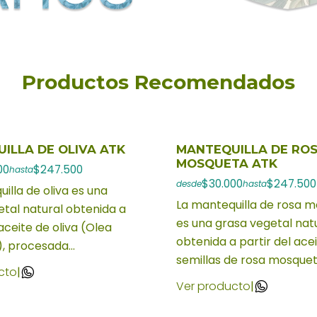
Productos Recomendados
ILLA DE OLIVA ATK
MANTEQUILLA DE RO
MOSQUETA ATK
00
$247.500
hasta
$30.000
$247.500
desde
hasta
illa de oliva es una
La mantequilla de rosa 
tal natural obtenida a
es una grasa vegetal nat
 aceite de oliva (Olea
obtenida a partir del ace
, procesada...
semillas de rosa mosquet.
cto
|
Ver producto
|