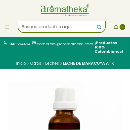
0
¡Productos
3143694454
comercial@aromatheka.com
100%
Colombianos!
Inicio
Otros
Leches
LECHE DE MARACUYA ATK