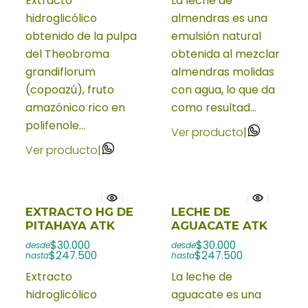
Extracto
La leche de
hidroglicólico
almendras es una
obtenido de la pulpa
emulsión natural
del Theobroma
obtenida al mezclar
grandiflorum
almendras molidas
(copoazú), fruto
con agua, lo que da
amazónico rico en
como resultad...
polifenole...
Ver producto
|
Ver producto
|
EXTRACTO HG DE
LECHE DE
PITAHAYA ATK
AGUACATE ATK
$30.000
$30.000
desde
desde
$247.500
$247.500
hasta
hasta
Extracto
La leche de
hidroglicólico
aguacate es una