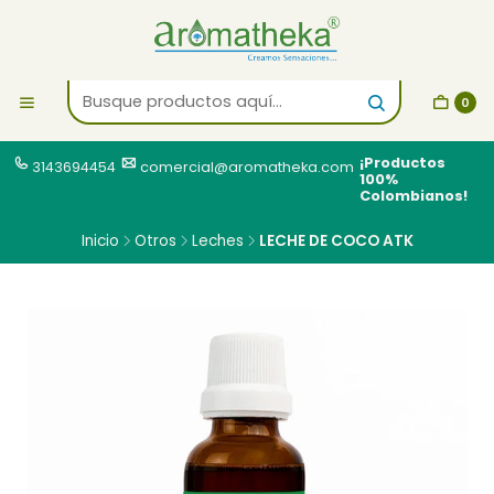
0
¡Productos
3143694454
comercial@aromatheka.com
100%
Colombianos!
Inicio
Otros
Leches
LECHE DE COCO ATK