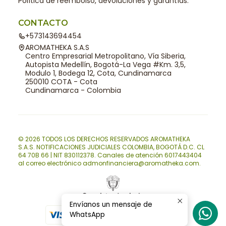
Política de reembolso, devoluciones y garantías.
CONTACTO
+573143694454
AROMATHEKA S.A.S
Centro Empresarial Metropolitano, Vía Siberia,
Autopista Medellín, Bogotá-La Vega #Km. 3,5,
Modulo 1, Bodega 12, Cota, Cundinamarca
250010 COTA - Cota
Cundinamarca - Colombia
© 2026 TODOS LOS DERECHOS RESERVADOS AROMATHEKA
S.A.S. NOTIFICACIONES JUDICIALES COLOMBIA, BOGOTÁ D.C. CL
64 70B 66 | NIT 830112378. Canales de atención 6017443404
al correo electrónico admonfinanciera@aromatheka.com.
Envíanos un mensaje de
WhatsApp