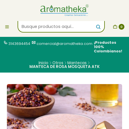
0
¡Productos
3143694454
comercial@aromatheka.com
100%
Colombianos!
Inicio
Otros
Mantecas
MANTECA DE ROSA MOSQUETA ATK