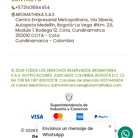
+573143694454
AROMATHEKA S.A.S
Centro Empresarial Metropolitano, Vía Siberia,
Autopista Medellín, Bogotá-La Vega #Km. 3,5,
Modulo 1, Bodega 12, Cota, Cundinamarca
250010 COTA - Cota
Cundinamarca - Colombia
© 2026 TODOS LOS DERECHOS RESERVADOS AROMATHEKA
S.A.S. NOTIFICACIONES JUDICIALES COLOMBIA, BOGOTÁ D.C. CL
64 70B 66 | NIT 830112378. Canales de atención 6017443404
al correo electrónico admonfinanciera@aromatheka.com.
Envíanos un mensaje de
2026 Materias primas naturales | Aromatheka.
WhatsApp
Desarrollado por Placecommerce