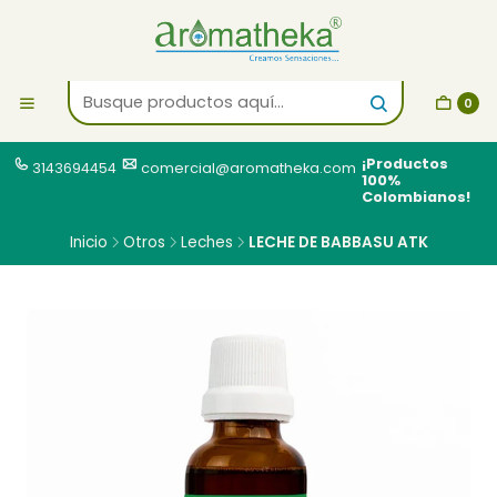
0
¡Productos
3143694454
comercial@aromatheka.com
100%
Colombianos!
Inicio
Otros
Leches
LECHE DE BABBASU ATK