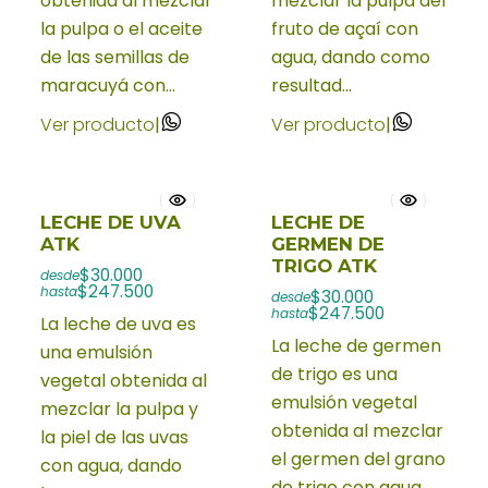
obtenida al mezclar
mezclar la pulpa del
la pulpa o el aceite
fruto de açaí con
de las semillas de
agua, dando como
maracuyá con...
resultad...
Ver producto
|
Ver producto
|
LECHE DE UVA
LECHE DE
ATK
GERMEN DE
TRIGO ATK
$30.000
desde
$247.500
hasta
$30.000
desde
$247.500
hasta
La leche de uva es
La leche de germen
una emulsión
de trigo es una
vegetal obtenida al
emulsión vegetal
mezclar la pulpa y
obtenida al mezclar
la piel de las uvas
el germen del grano
con agua, dando
de trigo con agua,