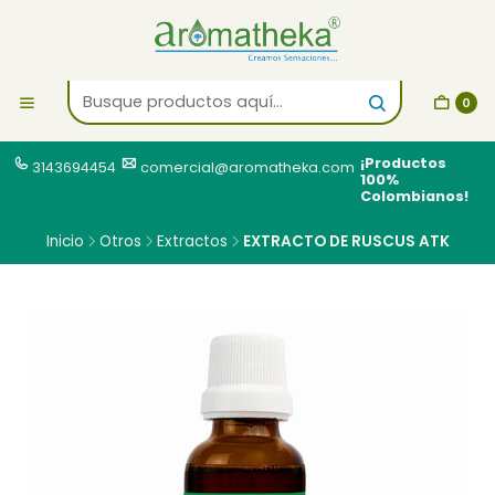
0
¡Productos
3143694454
comercial@aromatheka.com
100%
Colombianos!
Inicio
Otros
Extractos
EXTRACTO DE RUSCUS ATK