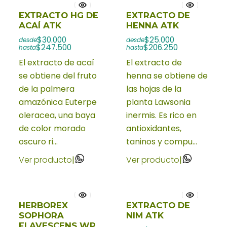
EXTRACTO HG DE
EXTRACTO DE
ACAÍ ATK
HENNA ATK
$30.000
$25.000
desde
desde
$247.500
$206.250
hasta
hasta
El extracto de acaí
El extracto de
se obtiene del fruto
henna se obtiene de
de la palmera
las hojas de la
amazónica Euterpe
planta Lawsonia
oleracea, una baya
inermis. Es rico en
de color morado
antioxidantes,
oscuro ri...
taninos y compu...
Ver producto
|
Ver producto
|
HERBOREX
EXTRACTO DE
SOPHORA
NIM ATK
FLAVESCENS WP