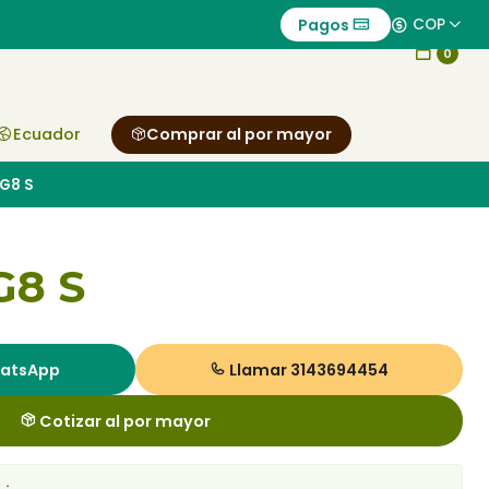
Pagos
COP
0
Ecuador
Comprar al por mayor
G8 S
G8 S
hatsApp
Llamar 3143694454
Cotizar al por mayor