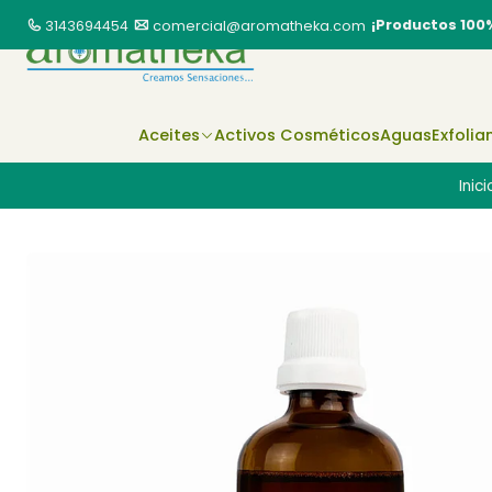
¡Productos 100
3143694454
comercial@aromatheka.com
Aceites
Activos Cosméticos
Aguas
Exfolia
Inici