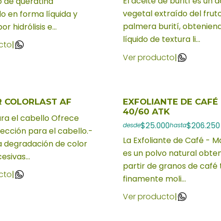
El aceite de burití es un 
o de queratina
vegetal extraído del fruto
o en forma líquida y
palmera burití, obtenien
r hidrólisis e...
líquido de textura li...
cto
|
Ver producto
|
R COLORLAST AF
EXFOLIANTE DE CAFÉ 
40/60 ATK
ra el cabello Ofrece
$25.000
$206.250
desde
hasta
tección para el cabello.-
La Exfoliante de Café - M
a degradación de color
es un polvo natural obte
esivas...
partir de granos de café
cto
|
finamente moli...
Ver producto
|