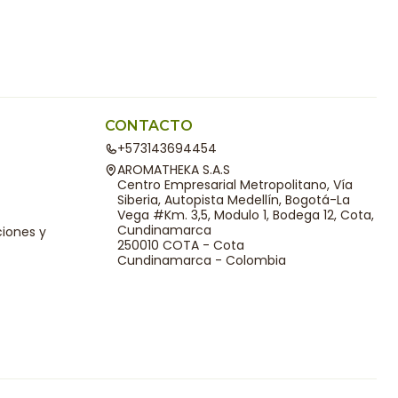
CONTACTO
+573143694454
AROMATHEKA S.A.S
Centro Empresarial Metropolitano, Vía
Siberia, Autopista Medellín, Bogotá-La
Vega #Km. 3,5, Modulo 1, Bodega 12, Cota,
Cundinamarca
ciones y
250010 COTA - Cota
Cundinamarca - Colombia