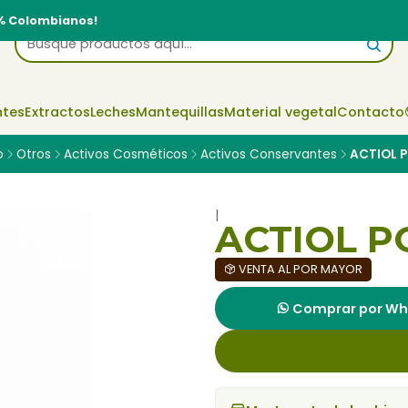
% Colombianos!
ntes
Extractos
Leches
Mantequillas
Material vegetal
Contacto
o
Otros
Activos Cosméticos
Activos Conservantes
ACTIOL P
|
ACTIOL P
VENTA AL POR MAYOR
Comprar por W