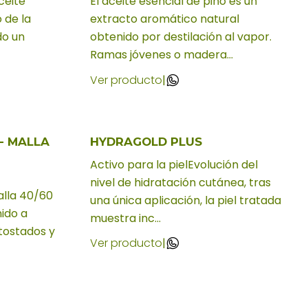
aceite
El aceite esencial de pino es un
 de la
extracto aromático natural
do un
obtenido por destilación al vapor.
Ramas jóvenes o madera...
Ver producto
|
- MALLA
HYDRAGOLD PLUS
Activo para la pielEvolución del
nivel de hidratación cutánea, tras
alla 40/60
una única aplicación, la piel tratada
nido a
muestra inc...
 tostados y
Ver producto
|