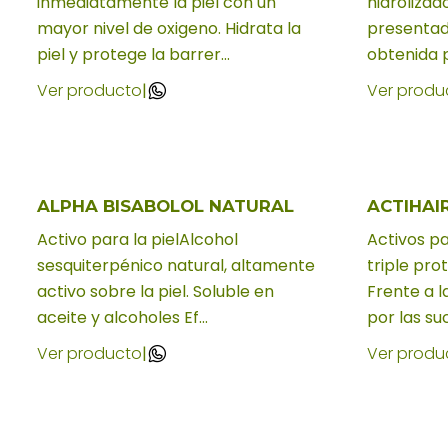
inmediatamente la piel con un
hidrolizad
mayor nivel de oxigeno. Hidrata la
presentad
piel y protege la barrer...
obtenida po
Ver producto
|
Ver produ
ALPHA BISABOLOL NATURAL
ACTIHAI
Activo para la pielAlcohol
Activos pa
sesquiterpénico natural, altamente
triple pro
activo sobre la piel. Soluble en
Frente a l
aceite y alcoholes Ef...
por las suc
Ver producto
|
Ver produ