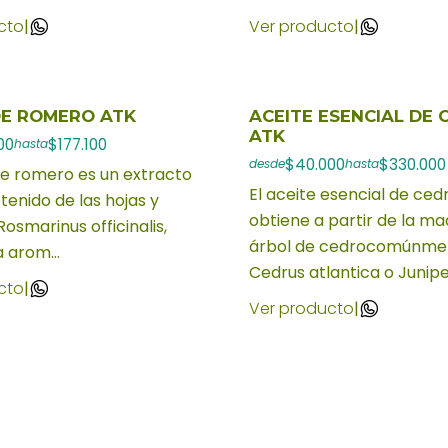
cto
|
Ver producto
|
DE ROMERO ATK
ACEITE ESENCIAL DE 
ATK
00
$177.100
hasta
$40.000
$330.000
desde
hasta
de romero es un extracto
El aceite esencial de ced
tenido de las hojas y
obtiene a partir de la ma
Rosmarinus officinalis,
árbol de cedrocomúnme
 arom...
Cedrus atlantica o Juniper
cto
|
Ver producto
|