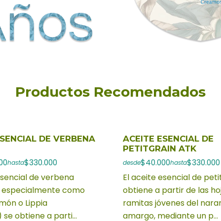
Productos Recomendados
ESENCIAL DE VERBENA
ACEITE ESENCIAL DE
PETITGRAIN ATK
00
$330.000
$40.000
$330.000
hasta
desde
hasta
esencial de verbena
El aceite esencial de peti
o especialmente como
obtiene a partir de las ho
món o Lippia
ramitas jóvenes del nara
 se obtiene a parti...
amargo, mediante un p...