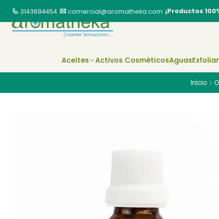
¡Productos 100
3143694454
comercial@aromatheka.com
Aceites
Activos Cosméticos
Aguas
Exfolia
Inicio
O