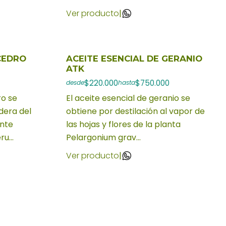
Ver producto
|
CEDRO
ACEITE ESENCIAL DE GERANIO
ATK
$220.000
$750.000
desde
hasta
ro se
El aceite esencial de geranio se
dera del
obtiene por destilación al vapor de
nte
las hojas y flores de la planta
u...
Pelargonium grav...
Ver producto
|