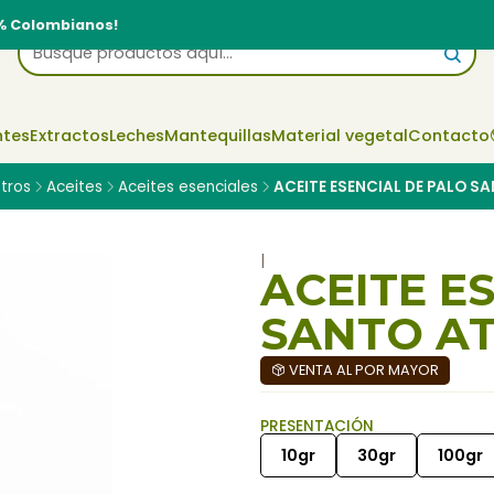
% Colombianos!
ntes
Extractos
Leches
Mantequillas
Material vegetal
Contacto
tros
Aceites
Aceites esenciales
ACEITE ESENCIAL DE PALO S
|
ACEITE E
SANTO A
VENTA AL POR MAYOR
PRESENTACIÓN
10gr
30gr
100gr