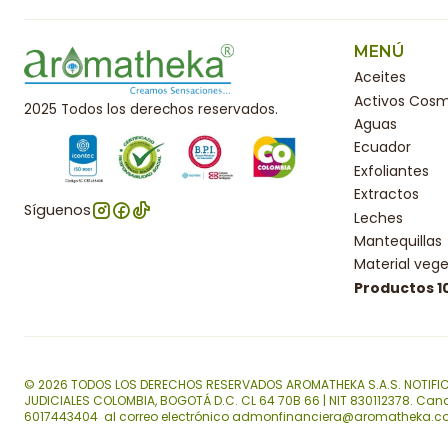
MENÚ
Aceites
Activos Cosm
2025 Todos los derechos reservados.
Aguas
Ecuador
Exfoliantes
Extractos
Síguenos
Leches
Mantequillas
Material vege
Productos 
© 2026 TODOS LOS DERECHOS RESERVADOS AROMATHEKA S.A.S. NOTIFI
JUDICIALES COLOMBIA, BOGOTÁ D.C. CL 64 70B 66 | NIT 830112378. Can
6017443404 al correo electrónico admonfinanciera@aromatheka.