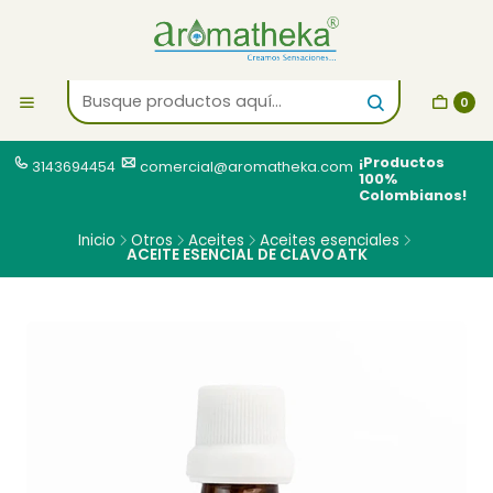
0
¡Productos
3143694454
comercial@aromatheka.com
100%
Colombianos!
Inicio
Otros
Aceites
Aceites esenciales
ACEITE ESENCIAL DE CLAVO ATK