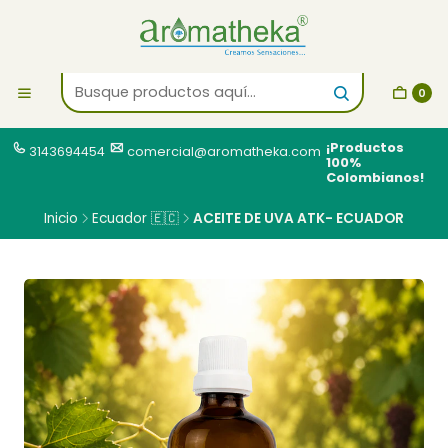
0
¡Productos
3143694454
comercial@aromatheka.com
100%
Colombianos!
Inicio
Ecuador 🇪🇨
ACEITE DE UVA ATK- ECUADOR