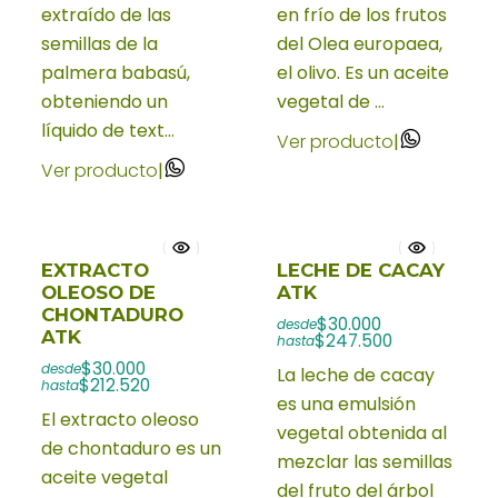
extraído de las
en frío de los frutos
semillas de la
del Olea europaea,
palmera babasú,
el olivo. Es un aceite
obteniendo un
vegetal de ...
líquido de text...
Ver producto
|
Ver producto
|
EXTRACTO
LECHE DE CACAY
OLEOSO DE
ATK
CHONTADURO
$30.000
desde
ATK
$247.500
hasta
$30.000
desde
La leche de cacay
$212.520
hasta
es una emulsión
El extracto oleoso
vegetal obtenida al
de chontaduro es un
mezclar las semillas
aceite vegetal
del fruto del árbol