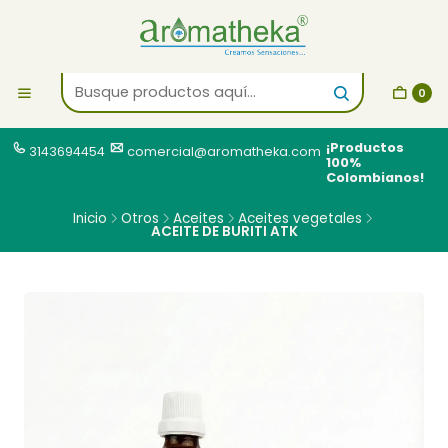
0
¡Productos
3143694454
comercial@aromatheka.com
100%
Colombianos!
Inicio
Otros
Aceites
Aceites vegetales
ACEITE DE BURITI ATK