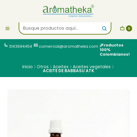
0
¡Productos
3143694454
comercial@aromatheka.com
100%
Colombianos!
Inicio
Otros
Aceites
Aceites vegetales
ACEITE DE BABBASU ATK