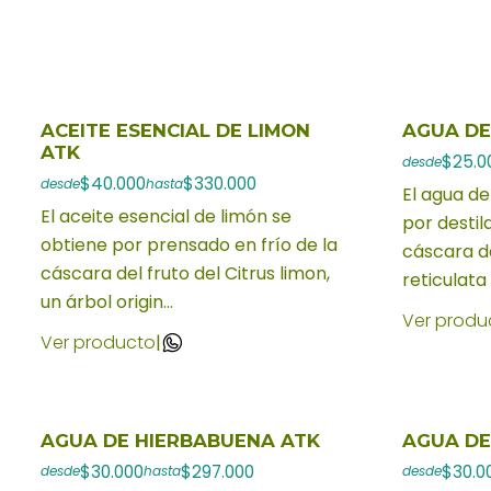
ACEITE ESENCIAL DE LIMON
AGUA DE
ATK
$25.0
desde
$40.000
$330.000
desde
hasta
El agua d
El aceite esencial de limón se
por destil
obtiene por prensado en frío de la
cáscara de
cáscara del fruto del Citrus limon,
reticulata
un árbol origin...
Ver produ
Ver producto
|
AGUA DE HIERBABUENA ATK
AGUA DE
$30.000
$297.000
$30.0
desde
hasta
desde