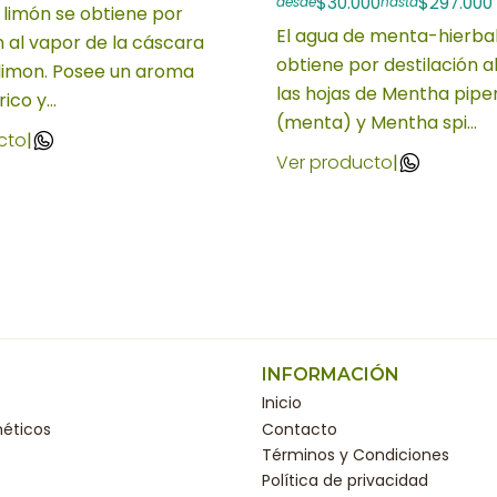
$30.000
$297.000
desde
hasta
 limón se obtiene por
El agua de menta-hierb
n al vapor de la cáscara
obtiene por destilación a
 limon. Posee un aroma
las hojas de Mentha piper
ico y...
(menta) y Mentha spi...
cto
|
Ver producto
|
INFORMACIÓN
Inicio
éticos
Contacto
Términos y Condiciones
Política de privacidad