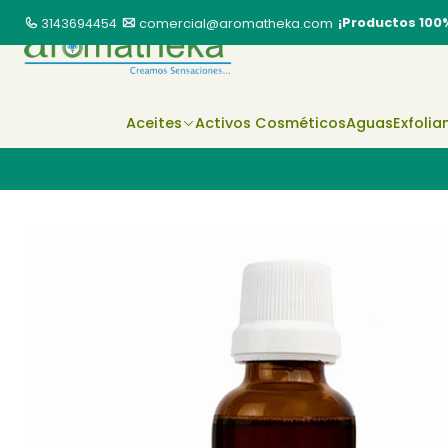
¡Productos 100
3143694454
comercial@aromatheka.com
Aceites
Activos Cosméticos
Aguas
Exfolia