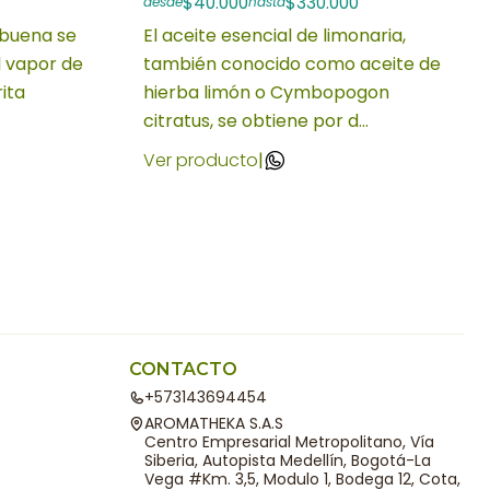
$40.000
$330.000
desde
hasta
abuena se
El aceite esencial de limonaria,
l vapor de
también conocido como aceite de
ita
hierba limón o Cymbopogon
citratus, se obtiene por d...
Ver producto
|
CONTACTO
+573143694454
AROMATHEKA S.A.S
Centro Empresarial Metropolitano, Vía
Siberia, Autopista Medellín, Bogotá-La
Vega #Km. 3,5, Modulo 1, Bodega 12, Cota,