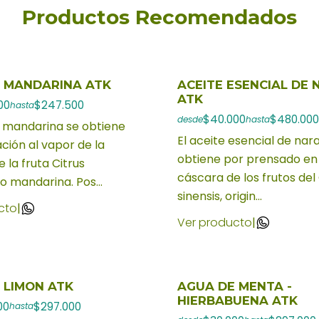
Productos Recomendados
 MANDARINA ATK
ACEITE ESENCIAL DE
ATK
00
$247.500
hasta
$40.000
$480.000
desde
hasta
e mandarina se obtiene
El aceite esencial de nar
ación al vapor de la
obtiene por prensado en 
 la fruta Citrus
cáscara de los frutos del 
 o mandarina. Pos...
sinensis, origin...
cto
|
Ver producto
|
 LIMON ATK
AGUA DE MENTA -
HIERBABUENA ATK
00
$297.000
hasta