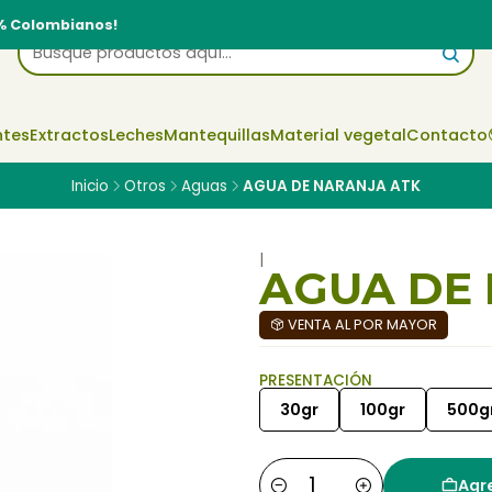
% Colombianos!
ntes
Extractos
Leches
Mantequillas
Material vegetal
Contacto
Inicio
Otros
Aguas
AGUA DE NARANJA ATK
|
AGUA DE
VENTA AL POR MAYOR
PRESENTACIÓN
30gr
100gr
500g
Agre